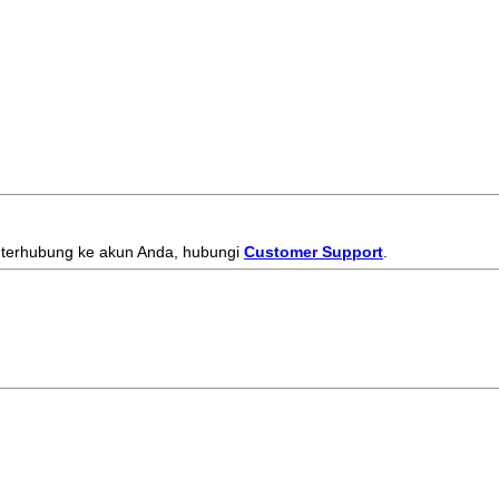
ng terhubung ke akun Anda, hubungi
Customer Support
.