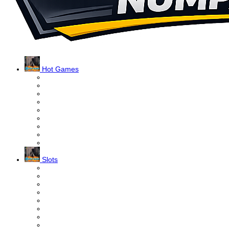
Hot Games
Slots