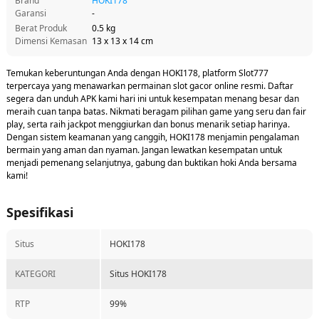
Brand
HOKI178
Garansi
-
Berat Produk
0.5 kg
Dimensi Kemasan
13
x
13
x
14
cm
Temukan keberuntungan Anda dengan HOKI178, platform Slot777
terpercaya yang menawarkan permainan slot gacor online resmi. Daftar
segera dan unduh APK kami hari ini untuk kesempatan menang besar dan
meraih cuan tanpa batas. Nikmati beragam pilihan game yang seru dan fair
play, serta raih jackpot menggiurkan dan bonus menarik setiap harinya.
Dengan sistem keamanan yang canggih, HOKI178 menjamin pengalaman
bermain yang aman dan nyaman. Jangan lewatkan kesempatan untuk
menjadi pemenang selanjutnya, gabung dan buktikan hoki Anda bersama
kami!
Spesifikasi
Situs
HOKI178
KATEGORI
Situs HOKI178
RTP
99%