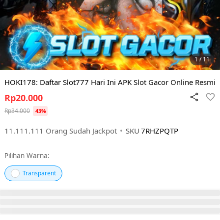
1 / 11
HOKI178: Daftar Slot777 Hari Ini APK Slot Gacor Online Resmi
Rp
20.000
Rp
34.000
43
%
11.111.111 Orang Sudah Jackpot
•
SKU
7RHZPQTP
Pilihan Warna:
Transparent