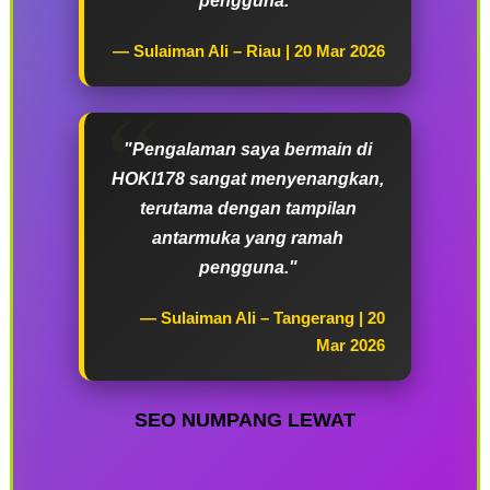
pengguna."
Sulaiman Ali – Riau | 20 Mar 2026
"Pengalaman saya bermain di
HOKI178 sangat menyenangkan,
terutama dengan tampilan
antarmuka yang ramah
pengguna."
Sulaiman Ali – Tangerang | 20
Mar 2026
SEO NUMPANG LEWAT