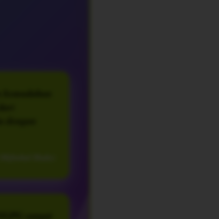
an kemudahan
dari
ia dengan
Miftahul Huda)
ENGPG sangat