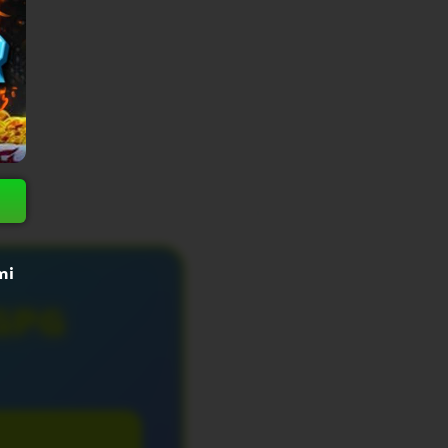
Lihat ketersediaan
mi
GPG