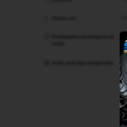
Da
Check-out
Ke
Pembatalan/ pembayaran di
ak
muka
op
Anak-anak dan tempat tidur
Ke
An
Un
ju
Ke
Ti