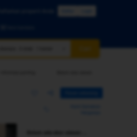
aftarkan properti Anda
Daftar
Login
Taksi bandara
Cari
dewasa · 0 anak · 1 kamar
Informasi penting
Belum ada ulasan
Pesan sekarang
Kami Samakan
Harganya
Belum ada skor ulasan ...