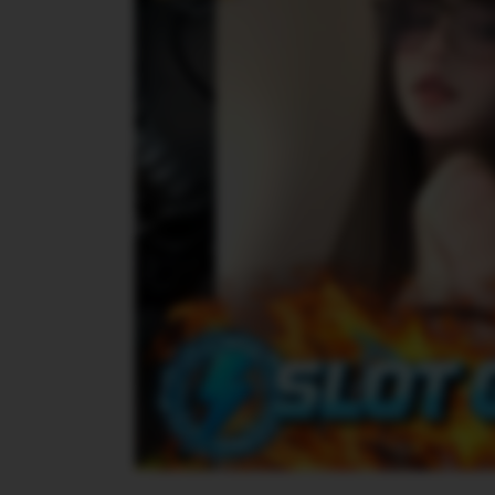
akomodasi 
termasuk 
nomor 
telepon 
dan 
alamat 
akan 
disertakan 
dalam 
konfirmasi 
pemesanan 
dan 
akun 
Anda.