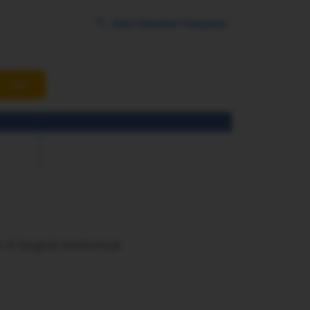
Kami Samakan Harganya
Cari
Tampilkan harga
di langkah berikutnya!