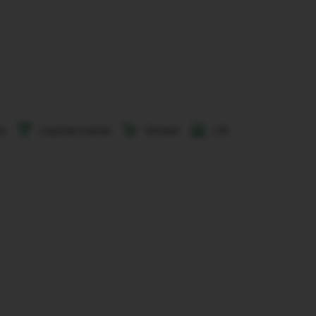
ok
Layanan kamar
Shower
Lift