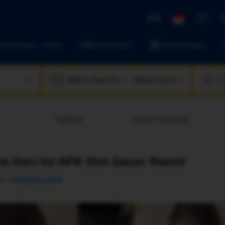
IDR
D
nerbangan + Hotel
Rental mobil
Atraksi wisata
Waktu check-in
—
Waktu check-out
2 
Fasilitas
Aturan menginap
e Hari Ini APK Slot Gacor Resmi
–
a
Tampilkan peta