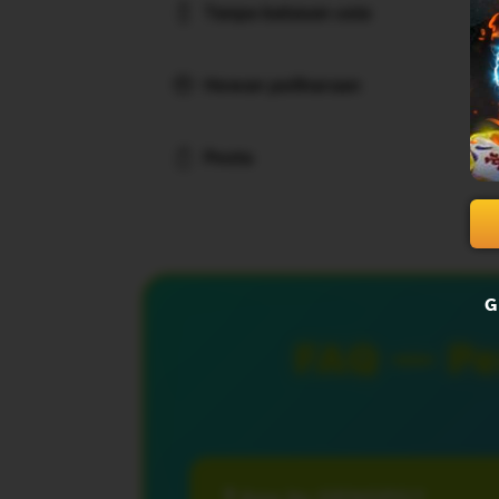
Ti
Tanpa batasan usia
He
Hewan peliharaan
Pe
Pesta
G
FAQ — Pe
❓ Apa itu GENGPG?