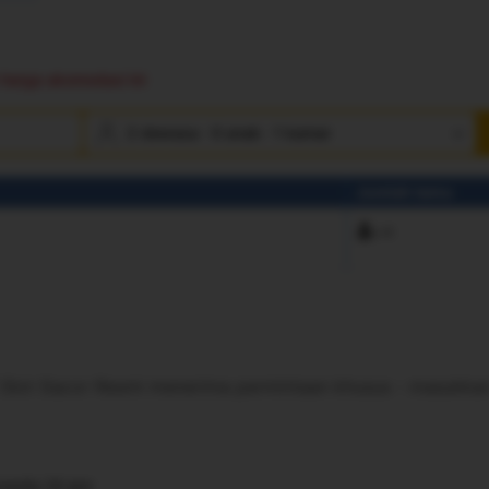
 harga akomodasi ini
2 dewasa · 0 anak · 1 kamar
Jumlah tamu
×
4
K Slot Gacor Resmi menerima permintaan khusus - masukkan 
rsedia 24 jam