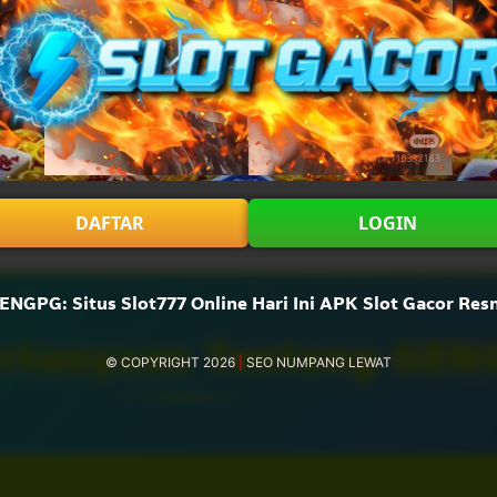
dak ada persyaratan usia untuk check-in
wan peliharaan tidak diperbolehkan.
sta/acara tidak diizinkan.
DAFTAR
LOGIN
ENGPG: Situs Slot777 Online Hari Ini APK Slot Gacor Res
rtanyaan Tentang GEN
© COPYRIGHT 2026
|
SEO NUMPANG LEWAT