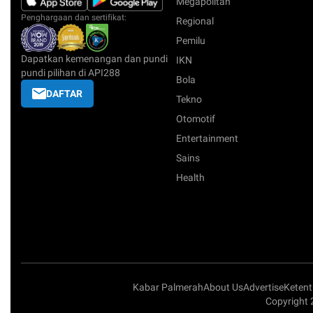
Megapolitan
Penghargaan dan sertifikat:
Regional
Pemilu
Dapatkan kemenangan dan pundi
IKN
pundi pilihan di API288
Bola
DAFTAR
Tekno
Otomotif
Entertainment
Sains
Health
Kabar Palmerah
About Us
Advertise
Keten
Copyright