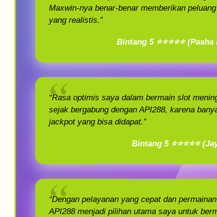
Maxwin-nya benar-benar memberikan peluan
yang realistis.”
Bintang 5 ⭐⭐⭐⭐⭐ (Pasha
“Rasa optimis saya dalam bermain slot mening
sejak bergabung dengan API288, karena bany
jackpot yang bisa didapat.”
Bintang 5 ⭐⭐⭐⭐⭐ (Ja
“Dengan pelayanan yang cepat dan permainan
API288 menjadi pilihan utama saya untuk berm