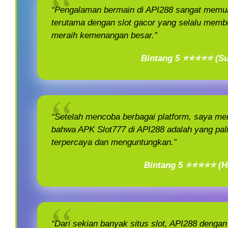
“Pengalaman bermain di API288 sangat memu
terutama dengan slot gacor yang selalu memb
meraih kemenangan besar.”
Bintang 5 ⭐⭐⭐⭐⭐ (Su
“Setelah mencoba berbagai platform, saya m
bahwa APK Slot777 di API288 adalah yang pal
terpercaya dan menguntungkan.”
Bintang 5 ⭐⭐⭐⭐⭐ (H
“Dari sekian banyak situs slot, API288 dengan