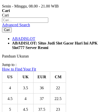
Senin - Minggu, 08.00 - 21.00 WIB
Cari
Cari
Advanced Search
Cari
ABADISLOT
ABADISLOT: Situs Judi Slot Gacor Hari Ini APK
Slot777 Server Resmi
Panduan Ukuran
Jump to :
How to Find Your Fit
US
UK
EUR
CM
4
3.5
36
22
4.5
4
37
22.5
5
4.5
37.5
23