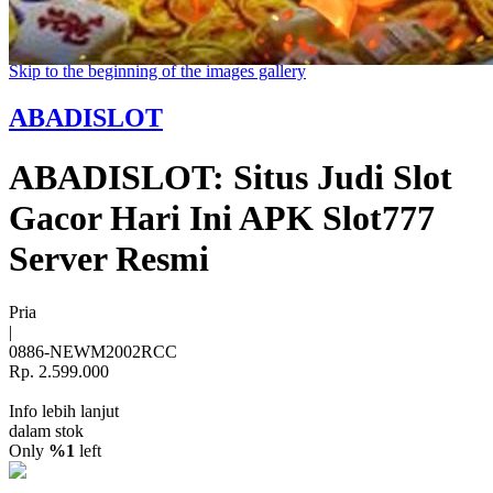
Skip to the beginning of the images gallery
ABADISLOT
ABADISLOT: Situs Judi Slot
Gacor Hari Ini APK Slot777
Server Resmi
Pria
|
0886-NEWM2002RCC
Rp. 2.599.000
Info lebih lanjut
dalam stok
Only
%1
left