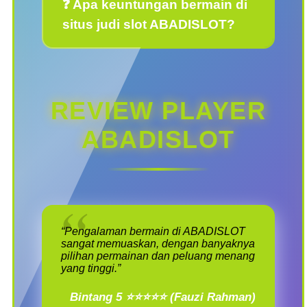
❓ Apa keuntungan bermain di
situs judi slot ABADISLOT?
REVIEW PLAYER
ABADISLOT
“Pengalaman bermain di ABADISLOT
sangat memuaskan, dengan banyaknya
pilihan permainan dan peluang menang
yang tinggi.”
Bintang 5 ⭐⭐⭐⭐⭐ (Fauzi Rahman)