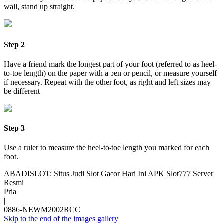
wall, stand up straight.
Step 2
Have a friend mark the longest part of your foot (referred to as heel-
to-toe length) on the paper with a pen or pencil, or measure yourself
if necessary. Repeat with the other foot, as right and left sizes may
be different
Step 3
Use a ruler to measure the heel-to-toe length you marked for each
foot.
ABADISLOT: Situs Judi Slot Gacor Hari Ini APK Slot777 Server
Resmi
Pria
|
0886-NEWM2002RCC
Skip to the end of the images gallery