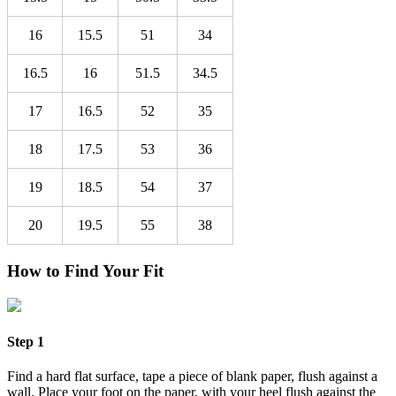
16
15.5
51
34
16.5
16
51.5
34.5
17
16.5
52
35
18
17.5
53
36
19
18.5
54
37
20
19.5
55
38
How to Find Your Fit
Step 1
Find a hard flat surface, tape a piece of blank paper, flush against a
wall. Place your foot on the paper, with your heel flush against the