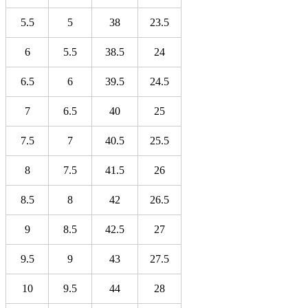
5.5
5
38
23.5
6
5.5
38.5
24
6.5
6
39.5
24.5
7
6.5
40
25
7.5
7
40.5
25.5
8
7.5
41.5
26
8.5
8
42
26.5
9
8.5
42.5
27
9.5
9
43
27.5
10
9.5
44
28